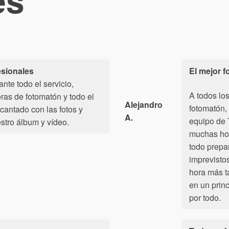
es
esionales
El mejor 
nte todo el servicio,
A todos los
ras de fotomatón y todo el
Alejandro
fotomatón, 
antado con las fotos y
A.
equipo de 
stro álbum y vídeo.
muchas hor
todo prepa
imprevisto
hora más t
en un princ
por todo.