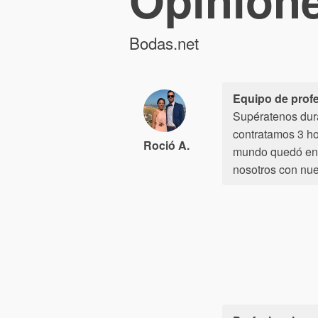
Opinion
Bodas.net
Equipo de prof
Supératenos dura
contratamos 3 ho
Roció A.
mundo quedó enc
nosotros con nue