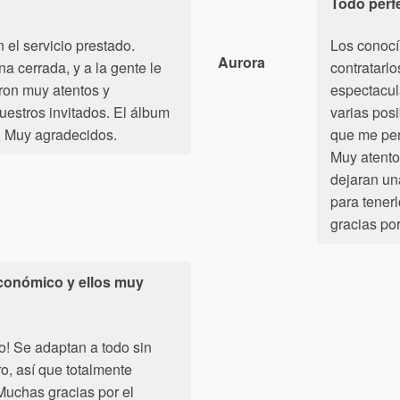
Todo perf
 el servicio prestado.
Los conocí
Aurora
a cerrada, y a la gente le
contratarlo
ron muy atentos y
espectacul
uestros invitados. El álbum
varias pos
. Muy agradecidos.
que me per
Muy atentos
dejaran una
para tener
gracias por
económico y ellos muy
o! Se adaptan a todo sin
o, así que totalmente
uchas gracias por el