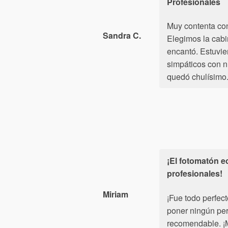
Profesionales
Muy contenta con
Sandra C.
Elegimos la cabin
encantó. Estuvie
simpáticos con n
quedó chulísimo
¡El fotomatón 
profesionales!
Miriam
¡Fue todo perfect
poner ningún per
recomendable. ¡M